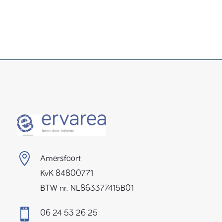

Amersfoort
KvK 84800771
BTW nr. NL863377415B01

06 24 53 26 25