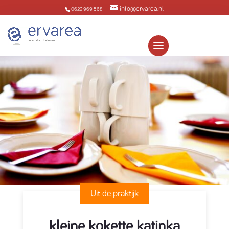
info@ervarea.nl
0622 969 568
Uit de praktijk
kleine kokette katinka