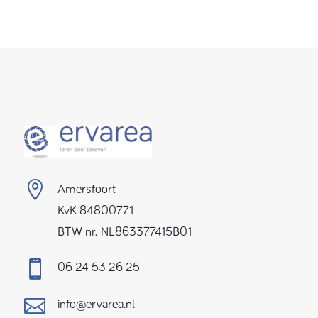

Amersfoort
KvK 84800771
BTW nr. NL863377415B01

06 24 53 26 25

info@ervarea.nl