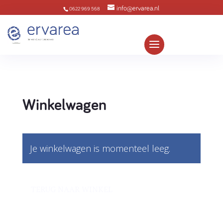
info@ervarea.nl
0622 969 568
Winkelwagen
Je winkelwagen is momenteel leeg.
TERUG NAAR WINKEL