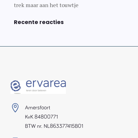
trek maar aan het touwtje
Recente reacties

Amersfoort
KvK 84800771
BTW nr. NL863377415B01