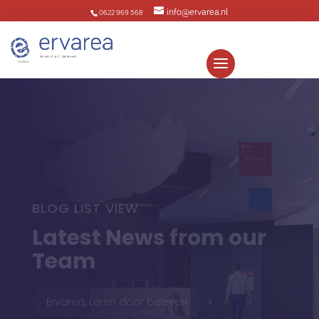
info@ervarea.nl
0622 969 568
BLOG LIST VIEW
Latest News from our
Team
Ervarea, Leren door beleven
5