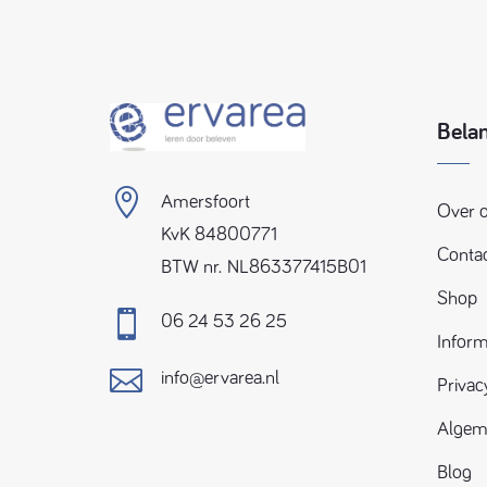
Belan

Amersfoort
Over 
KvK 84800771
Conta
BTW nr. NL863377415B01
Shop

06 24 53 26 25
Inform

info@ervarea.nl
Privac
Algem
Blog