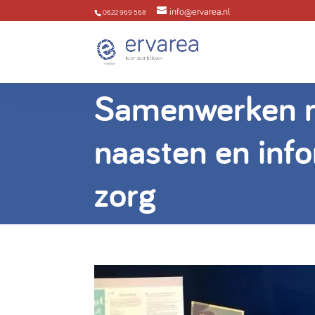
info@ervarea.nl
0622 969 568
Samenwerken 
naasten en inf
zorg