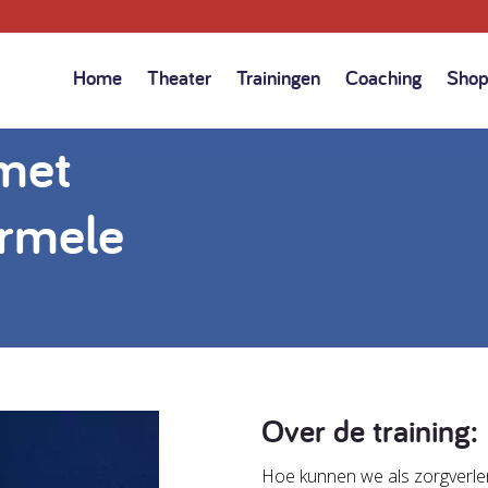
Home
Theater
Trainingen
Coaching
Sho
met
ormele
Over de training:
Hoe kunnen we als zorgverl